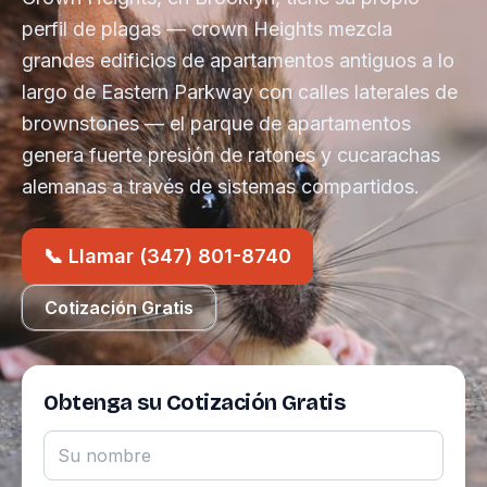
perfil de plagas — crown Heights mezcla
grandes edificios de apartamentos antiguos a lo
largo de Eastern Parkway con calles laterales de
brownstones — el parque de apartamentos
genera fuerte presión de ratones y cucarachas
alemanas a través de sistemas compartidos.
📞 Llamar (347) 801-8740
Cotización Gratis
Obtenga su Cotización Gratis