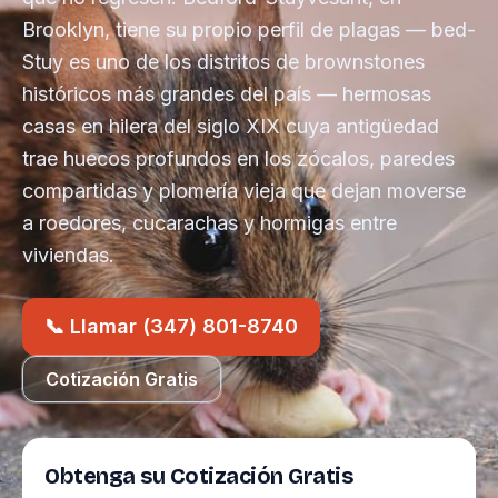
Brooklyn, tiene su propio perfil de plagas — bed-
Stuy es uno de los distritos de brownstones
históricos más grandes del país — hermosas
casas en hilera del siglo XIX cuya antigüedad
trae huecos profundos en los zócalos, paredes
compartidas y plomería vieja que dejan moverse
a roedores, cucarachas y hormigas entre
viviendas.
📞 Llamar (347) 801-8740
Cotización Gratis
Obtenga su Cotización Gratis