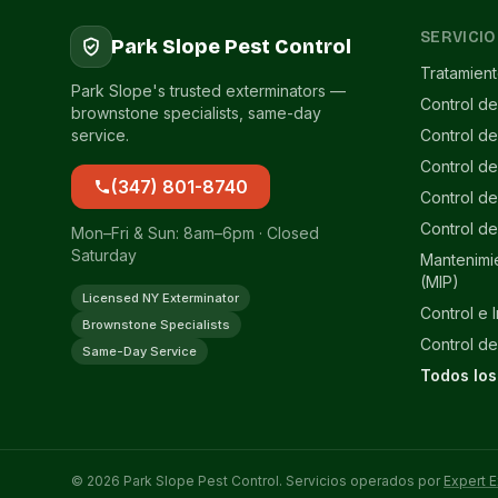
SERVICIO
Park Slope Pest Control
Tratamien
Park Slope's trusted exterminators —
Control de
brownstone specialists, same-day
service.
Control d
Control d
(347) 801-8740
Control de
Control de
Mon–Fri & Sun: 8am–6pm · Closed
Saturday
Mantenimi
(MIP)
Licensed NY Exterminator
Control e 
Brownstone Specialists
Control de
Same-Day Service
Todos los
© 2026 Park Slope Pest Control. Servicios operados por
Expert E