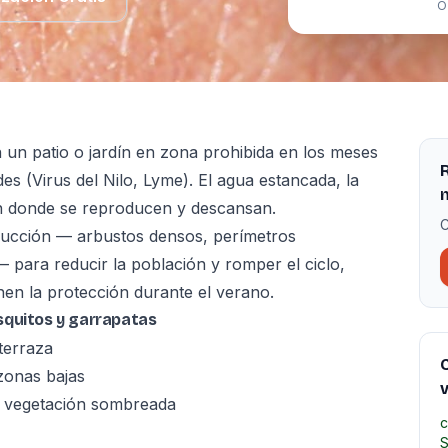
O
 un patio o jardín en zona prohibida en los meses
R
 (Virus del Nilo, Lyme). El agua estancada, la
n donde se reproducen y descansan.
C
ducción — arbustos densos, perímetros
para reducir la población y romper el ciclo,
n la protección durante el verano.
squitos y garrapatas
terraza
C
zonas bajas
v
y vegetación sombreada
c
S