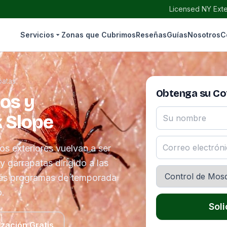
Licensed NY Exte
Servicios
Zonas que Cubrimos
Reseñas
Guías
Nosotros
C
patas
Obtenga su Cot
os y
 Slope
os exteriores vuelvan a ser
 garrapatas dirigido a las
más programas de temporada
o.
Soli
ización Gratis