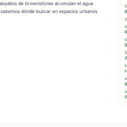
 traspatios de brownstones acumulan el agua
c
— sabemos dónde buscar en espacios urbanos
B
c
c
R
c
B
c
W
c
H
c
B
c
P