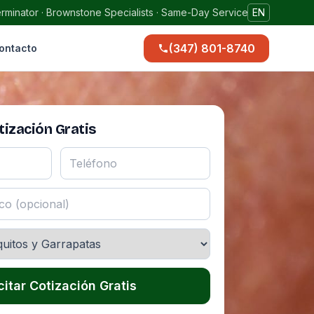
rminator · Brownstone Specialists · Same-Day Service
EN
(347) 801-8740
ontacto
ización Gratis
citar Cotización Gratis