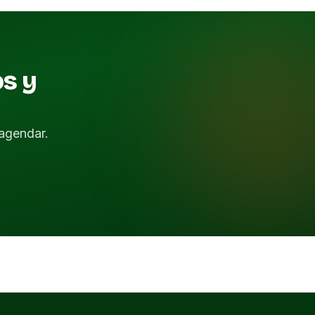
os y
agendar.