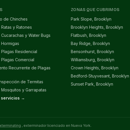
S
ZONAS QUE CUBRIMOS
to de Chinches
Park Slope, Brooklyn
 Ratas y Ratones
Brooklyn Heights, Brooklyn
e Cucarachas y Water Bugs
Flatbush, Brooklyn
e Hormigas
Bay Ridge, Brooklyn
 Plagas Residencial
Bensonhurst, Brooklyn
 Plagas Comercial
Williamsburg, Brooklyn
ento Recurrente de Plagas
Crown Heights, Brooklyn
Bedford-Stuyvesant, Brooklyn
Inspección de Termitas
Sunset Park, Brooklyn
 Mosquitos y Garrapatas
 servicios →
xterminating
, exterminador licenciado en Nueva York.