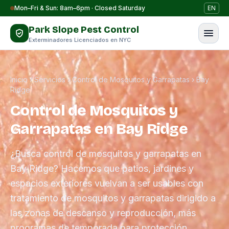
Saltar al contenido
Mon–Fri & Sun: 8am–6pm · Closed Saturday
EN
Park Slope Pest Control
Exterminadores Licenciados en NYC
Inicio
›
Servicios
›
Control de Mosquitos y Garrapatas
›
Bay
Ridge
Control de Mosquitos y
Garrapatas en Bay Ridge
¿Busca control de mosquitos y garrapatas en
Bay Ridge? Hacemos que patios, jardines y
espacios exteriores vuelvan a ser usables con
tratamiento de mosquitos y garrapatas dirigido a
las zonas de descanso y reproducción, más
programas de temporada para protección