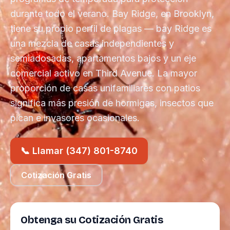
durante todo el verano. Bay Ridge, en Brooklyn,
tiene su propio perfil de plagas — bay Ridge es
una mezcla de casas independientes y
semiadosadas, apartamentos bajos y un eje
comercial activo en Third Avenue. La mayor
proporción de casas unifamiliares con patios
significa más presión de hormigas, insectos que
pican e invasores ocasionales.
📞 Llamar (347) 801-8740
Cotización Gratis
Obtenga su Cotización Gratis