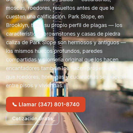
moscas, roedores, resueltos antes de que le
cuesten una calificación. Park Slope, en
Brooklyn, tiene su propio perfil de plagas — los
característicos brownstones y casas de piedra
caliza de Park Slope son hermosos y antiguos —
los mismos huecos profundos, paredes
compartidas y plomería original que los hacen
encantadores también los hacen propensos a
que roedores, hormigas y cucarachas se muevan
entre pisos y viviendas.
📞 Llamar (347) 801-8740
Cotización Gratis