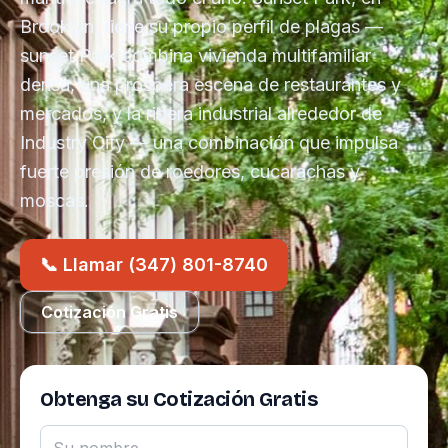
Brooklyn, tiene su propio perfil de plagas —
sunset Park combina vivienda multifamiliar
densa, una próspera escena de restaurantes y
mercados, y la ribera industrial alrededor de
Industry City — una combinación que impulsa
fuerte presión de roedores, cucarachas y
moscas.
📞 Llamar (347) 801-8740
Cotización Gratis
Obtenga su Cotización Gratis