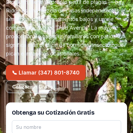
Brooklyn, tiene su propio perfil de plagas — bay
Ridge es una mezcla de casas independientes y
semiadosadas, apartamentos bajos y un eje
comercial activo en Third Avenue. La mayor
proporción de casas unifamiliares con patios
significa más presión de hormigas, insectos que
pican e invasores ocasionales.
📞 Llamar (347) 801-8740
Cotización Gratis
Obtenga su Cotización Gratis