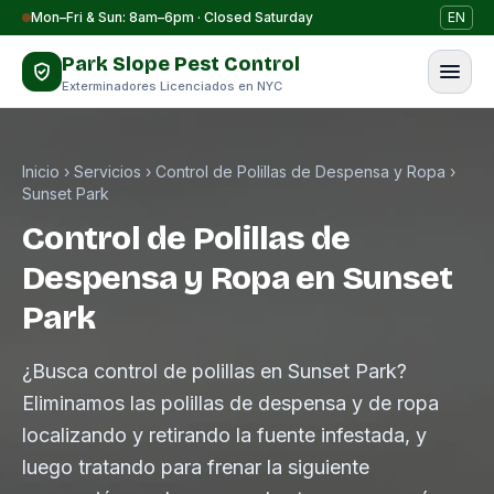
Saltar al contenido
Mon–Fri & Sun: 8am–6pm · Closed Saturday
EN
Park Slope Pest Control
Exterminadores Licenciados en NYC
Inicio
›
Servicios
›
Control de Polillas de Despensa y Ropa
›
Sunset Park
Control de Polillas de
Despensa y Ropa en Sunset
Park
¿Busca control de polillas en Sunset Park?
Eliminamos las polillas de despensa y de ropa
localizando y retirando la fuente infestada, y
luego tratando para frenar la siguiente