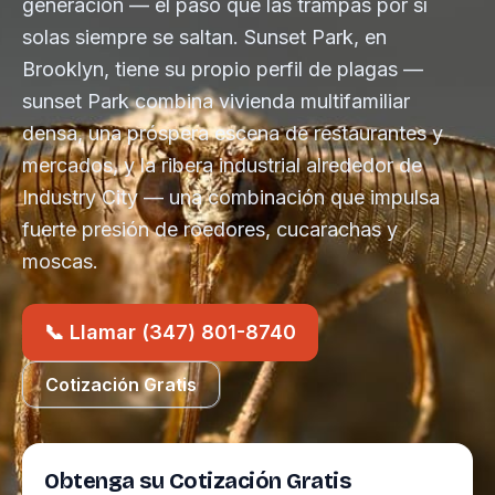
generación — el paso que las trampas por sí
solas siempre se saltan. Sunset Park, en
Brooklyn, tiene su propio perfil de plagas —
sunset Park combina vivienda multifamiliar
densa, una próspera escena de restaurantes y
mercados, y la ribera industrial alrededor de
Industry City — una combinación que impulsa
fuerte presión de roedores, cucarachas y
moscas.
📞 Llamar (347) 801-8740
Cotización Gratis
Obtenga su Cotización Gratis