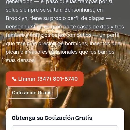
generación — el paso que las trampas por sí
solas siempre se saltan. Bensonhurst, en
Brooklyn, tiene su propio perfil de plagas —
bensonhurst es en gran parte casas de dos y tres
familias y edificios bajos con patios — un perfil
que trae más presión de hormigas, insectos que
pican e invasores ocasionales que los barrios
más densos.
📞 Llamar (347) 801-8740
Cotización Gratis
Obtenga su Cotización Gratis