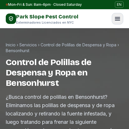
Saltar al contenido
Mon–Fri & Sun: 8am–6pm · Closed Saturday
EN
Park Slope Pest Control
Exterminadores Licenciados en NYC
Inicio
›
Servicios
›
Control de Polillas de Despensa y Ropa
›
Bensonhurst
Control de Polillas de
Despensa y Ropa en
Bensonhurst
¿Busca control de polillas en Bensonhurst?
Eliminamos las polillas de despensa y de ropa
localizando y retirando la fuente infestada, y
luego tratando para frenar la siguiente