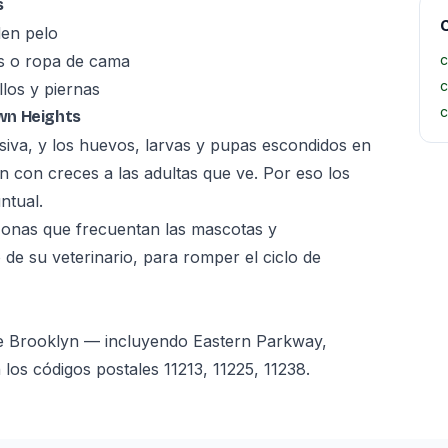
s
C
den pelo
s o ropa de cama
c
c
los y piernas
c
wn Heights
iva, y los huevos, larvas y pupas escondidos en
 con creces a las adultas que ve. Por eso los
ntual.
 zonas que frecuentan las mascotas y
de su veterinario, para romper el ciclo de
e Brooklyn — incluyendo Eastern Parkway,
s códigos postales 11213, 11225, 11238.