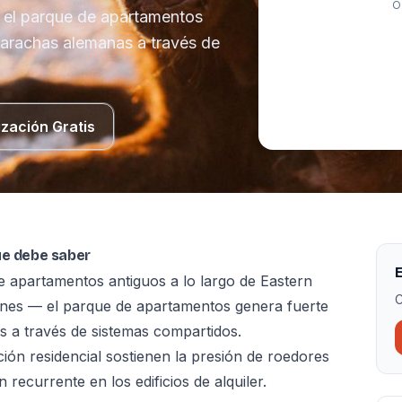
O
— el parque de apartamentos
carachas alemanas a través de
ización Gratis
ue debe saber
E
e apartamentos antiguos a lo largo de Eastern
C
ones — el parque de apartamentos genera fuerte
 a través de sistemas compartidos.
ción residencial sostienen la presión de roedores
ecurrente en los edificios de alquiler.