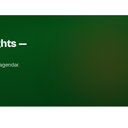
ghts —
agendar.