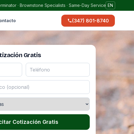
rminator · Brownstone Specialists · Same-Day Service
EN
(347) 801-8740
ontacto
ización Gratis
citar Cotización Gratis