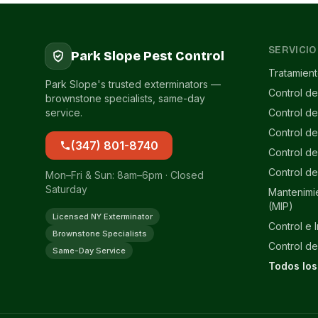
SERVICIO
Park Slope Pest Control
Tratamien
Park Slope's trusted exterminators —
Control de
brownstone specialists, same-day
service.
Control d
Control d
(347) 801-8740
Control de
Control de
Mon–Fri & Sun: 8am–6pm · Closed
Saturday
Mantenimi
(MIP)
Licensed NY Exterminator
Control e 
Brownstone Specialists
Control de
Same-Day Service
Todos los