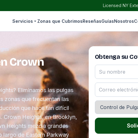
Licensed NY Exte
Servicios
Zonas que Cubrimos
Reseñas
Guías
Nosotros
C
ghts
Obtenga su Cot
 en Crown
ights? Eliminamos las pulgas
as zonas que frecuentan las
ucción que hace tan difícil
s. Crown Heights, en Brooklyn,
Soli
own Heights mezcla grandes
lo largo de Eastern Parkway