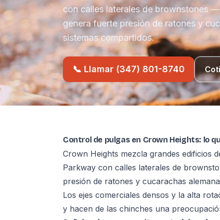
con calles laterales de brownstones 
genera fuerte presión de ratones y cu
sistemas compartidos.
📞 Llamar (347) 801-8740
Cot
Control de pulgas en Crown Heights: lo q
Crown Heights mezcla grandes edificios d
Parkway con calles laterales de brownst
presión de ratones y cucarachas alemanas
Los ejes comerciales densos y la alta rota
y hacen de las chinches una preocupación r