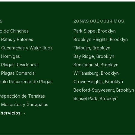
S
ZONAS QUE CUBRIMOS
to de Chinches
Park Slope, Brooklyn
 Ratas y Ratones
Brooklyn Heights, Brooklyn
e Cucarachas y Water Bugs
Flatbush, Brooklyn
e Hormigas
Bay Ridge, Brooklyn
 Plagas Residencial
Bensonhurst, Brooklyn
 Plagas Comercial
Williamsburg, Brooklyn
ento Recurrente de Plagas
Crown Heights, Brooklyn
Bedford-Stuyvesant, Brooklyn
Inspección de Termitas
Sunset Park, Brooklyn
 Mosquitos y Garrapatas
 servicios →