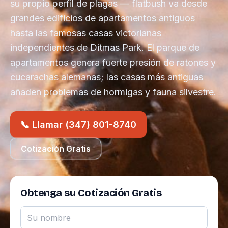
su propio perfil de plagas — flatbush va desde
grandes edificios de apartamentos antiguos
hasta las famosas casas victorianas
independientes de Ditmas Park. El parque de
apartamentos genera fuerte presión de ratones y
cucarachas alemanas; las casas más antiguas
añaden problemas de hormigas y fauna silvestre.
📞 Llamar (347) 801-8740
Cotización Gratis
Obtenga su Cotización Gratis