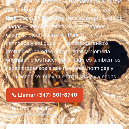
y en lo alto de edificios — normalmente el mismo
día, porque un nido activo es un peligro real.
Park Slope, en Brooklyn, tiene su propio perfil de
plagas — los característicos brownstones y
casas de piedra caliza de Park Slope son
hermosos y antiguos — los mismos huecos
profundos, paredes compartidas y plomería
original que los hacen encantadores también los
hacen propensos a que roedores, hormigas y
cucarachas se muevan entre pisos y viviendas.
📞 Llamar (347) 801-8740
Cotización Gratis