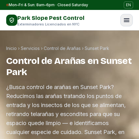
Saltar al contenido
Mon–Fri & Sun: 8am–6pm · Closed Saturday
EN
Park Slope Pest Control
Exterminadores Licenciados en NYC
Inicio
›
Servicios
›
Control de Arañas
›
Sunset Park
Control de Arañas en Sunset
Park
¿Busca control de arañas en Sunset Park?
Reducimos las arañas tratando los puntos de
entrada y los insectos de los que se alimentan,
retirando telarañas y escondites para que su
espacio quede limpio — e identificamos
cualquier especie de cuidado. Sunset Park, en