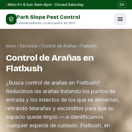
Saltar al contenido
Mon–Fri & Sun: 8am–6pm · Closed Saturday
EN
Park Slope Pest Control
Exterminadores Licenciados en NYC
Inicio
›
Servicios
›
Control de Arañas
›
Flatbush
Control de Arañas en
Flatbush
¿Busca control de arañas en Flatbush?
Reducimos las arañas tratando los puntos de
entrada y los insectos de los que se alimentan,
retirando telarañas y escondites para que su
espacio quede limpio — e identificamos
cualquier especie de cuidado. Flatbush, en