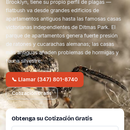
Brooklyn, tiene su propio perfil de plagas —
flatbush va desde grandes edificios de
apartamentos antiguos hasta las famosas casas
victorianas independientes de Ditmas Park. El
parque de apartamentos genera fuerte presión
de ratones y cucarachas alemanas; las casas
más antiguas añaden problemas de hormigas y
fauna silvestre.
📞 Llamar (347) 801-8740
Cotización Gratis
Obtenga su Cotización Gratis