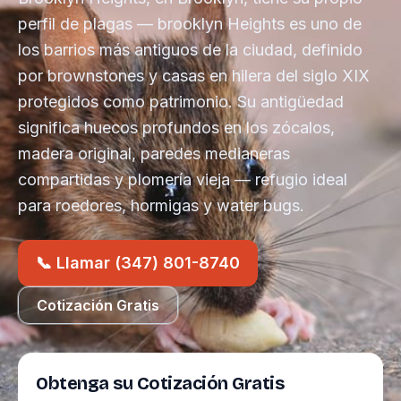
perfil de plagas — brooklyn Heights es uno de
los barrios más antiguos de la ciudad, definido
por brownstones y casas en hilera del siglo XIX
protegidos como patrimonio. Su antigüedad
significa huecos profundos en los zócalos,
madera original, paredes medianeras
compartidas y plomería vieja — refugio ideal
para roedores, hormigas y water bugs.
📞 Llamar (347) 801-8740
Cotización Gratis
Obtenga su Cotización Gratis