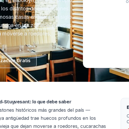
, en Brooklyn, tiene su propio
O
 los distritos de brownstones
osas casas en hilera del siglo
undos en los zócalos, paredes
n moverse a roedores,
.
ización Gratis
rd-Stuyvesant: lo que debe saber
E
nstones históricos más grandes del país —
C
uya antigüedad trae huecos profundos en los
C
vieja que dejan moverse a roedores, cucarachas