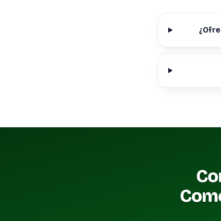
¿Ofre
Con
Come