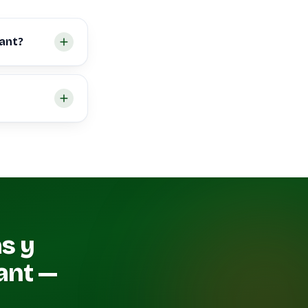
sant?
as y
ant —