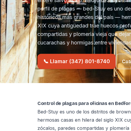
entere salvo usted. Bedford-Stuyvesant
perfil de plagas — bed-Stuy es uno de
históricos más grandes del país — herm
XIX cuya antigüedad trae huecos prof
compartidas y plomería vieja que deja
cucarachas y hormigas entre viviendas
📞 Llamar (347) 801-8740
Cot
Control de plagas para oficinas en Bedfo
Bed-Stuy es uno de los distritos de brow
hermosas casas en hilera del siglo XIX c
zócalos, paredes compartidas y plomería 