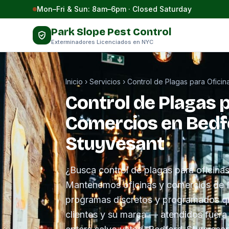
Saltar al contenido
Mon–Fri & Sun: 8am–6pm · Closed Saturday
Park Slope Pest Control
Exterminadores Licenciados en NYC
Inicio
›
Servicios
›
Control de Plagas para Ofici
Control de Plagas p
Comercios en Bedf
Stuyvesant
¿Busca control de plagas para oficina
Mantenemos oficinas y comercios de N
programas discretos y programados qu
clientes y su marca — atendidos fuera 