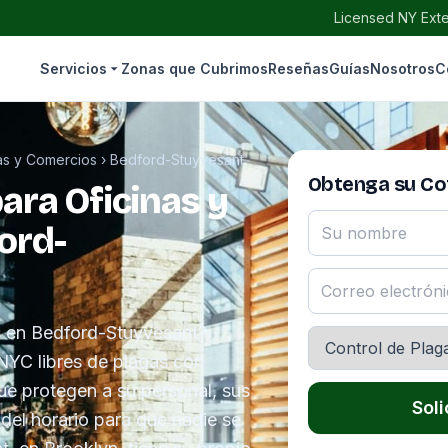
Licensed NY Exte
Servicios
Zonas que Cubrimos
Reseñas
Guías
Nosotros
C
nas y Comercios
›
Bedford-Stuyvesant
Obtenga su Cot
ara Oficinas y
ord-
s en Bedford-Stuyvesant?
YC libres de plagas con
e protegen a su personal, sus
Soli
del horario para que nadie se