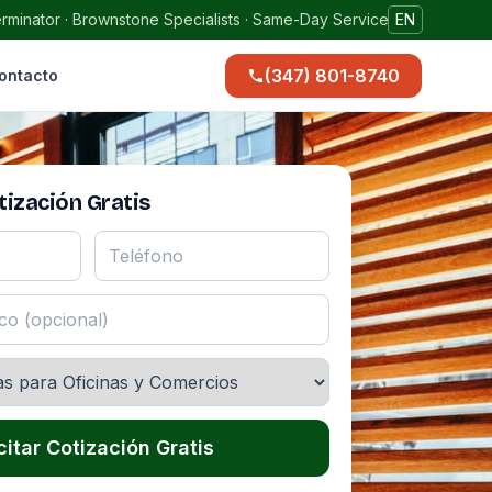
rminator · Brownstone Specialists · Same-Day Service
EN
(347) 801-8740
ontacto
ización Gratis
citar Cotización Gratis