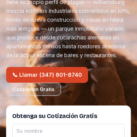
tiene su propio perfil de plagas — williamsburg
mezcla edificios industriales convertidos en lofts,
torres de nueva construcción y casas en hilera
más antiguas — un parque inmobiliario variado
que produce desde cucarachas alemanas en
apartamentos densos hasta roedores alrededor
de la activa escena de bares y restaurantes.
📞 Llamar (347) 801-8740
Cotización Gratis
Obtenga su Cotización Gratis