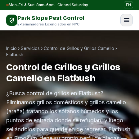
Saltar al contenido
Mon–Fri & Sun: 8am–6pm · Closed Saturday
EN
Park Slope Pest Control
Exterminadores Licenciados en NYC
Inicio
›
Servicios
›
Control de Grillos y Grillos Camello
›
Flatbush
Control de Grillos y Grillos
Camello en Flatbush
¿Busca control de grillos en Flatbush?
Eliminamos grillos domésticos y grillos camello
(araña) tratando los sótanos húmedos y los
puntos de entrada donde se refugian, y luego
sellándolos para que dejen de regresar. Flatbush,
en Brooklyn, tiene su propio perfil de plagas —