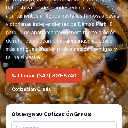
flatbush va desde grandes edificios de
apartamentos antiguos hasta las famosas casas
victorianas independientes de Ditmas Park. El
parque de apartamentos genera fuerte presión
de ratones y cucarachas alemanas; las casas
más antiguas añaden problemas de hormigas y
fauna silvestre.
📞 Llamar (347) 801-8740
Cotización Gratis
Obtenga su Cotización Gratis