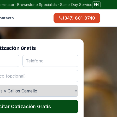
rminator · Brownstone Specialists · Same-Day Service
EN
(347) 801-8740
ontacto
ización Gratis
citar Cotización Gratis