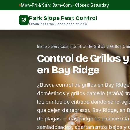
Saltar al contenido
Mon–Fri & Sun: 8am–6pm · Closed Saturday
Park Slope Pest Control
Exterminadores Licenciados en NYC
Inicio
›
Servicios
›
Control de Grillos y Grillos Ca
Control de Grillos y
en Bay Ridge
¿Busca control de grillos en Bay Ridge
domésticos y grillos camello (araña) 
los puntos de entrada donde se refugia
que dejen de regresar. Bay Ridge, en Br
de plagas — bay Ridge es una mezcla 
semiadosadas, apartamentos bajos y un