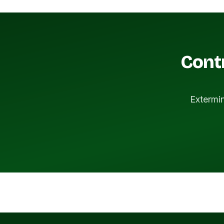
Contr
Extermi