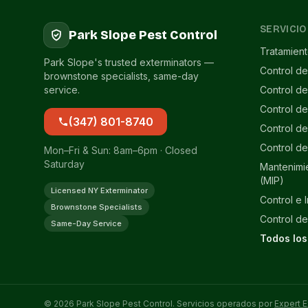
SERVICIO
Park Slope Pest Control
Tratamien
Park Slope's trusted exterminators —
Control de
brownstone specialists, same-day
service.
Control d
Control d
(347) 801-8740
Control de
Control de
Mon–Fri & Sun: 8am–6pm · Closed
Saturday
Mantenimi
(MIP)
Licensed NY Exterminator
Control e 
Brownstone Specialists
Control de
Same-Day Service
Todos los
© 2026 Park Slope Pest Control. Servicios operados por
Expert E