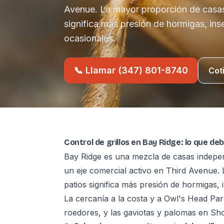
Avenue. La mayor proporción de casas 
significa más presión de hormigas, ins
ocasionales.
📞 Llamar (347) 801-8740
Cot
Control de grillos en Bay Ridge: lo que de
Bay Ridge es una mezcla de casas indepe
un eje comercial activo en Third Avenue.
patios significa más presión de hormigas, 
La cercanía a la costa y a Owl's Head Pa
roedores, y las gaviotas y palomas en Sh