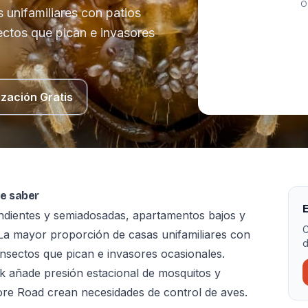
O
unifamiliares con patios
ectos que pican e invasores
ización Gratis
be saber
E
ndientes y semiadosadas, apartamentos bajos y
C
 La mayor proporción de casas unifamiliares con
d
insectos que pican e invasores ocasionales.
rk añade presión estacional de mosquitos y
ore Road crean necesidades de control de aves.