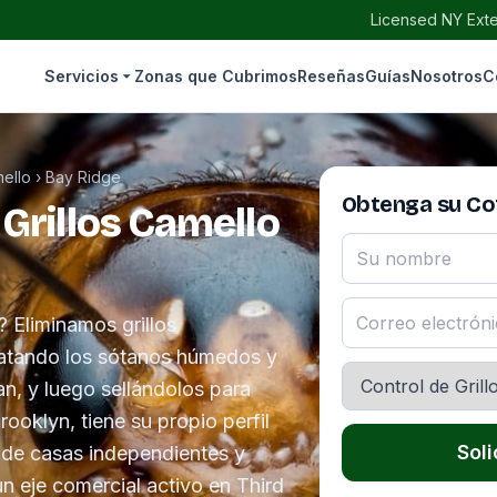
Licensed NY Exte
Servicios
Zonas que Cubrimos
Reseñas
Guías
Nosotros
C
mello
›
Bay Ridge
Obtenga su Cot
 Grillos Camello
? Eliminamos grillos
tratando los sótanos húmedos y
n, y luego sellándolos para
ooklyn, tiene su propio perfil
Soli
de casas independientes y
 eje comercial activo en Third