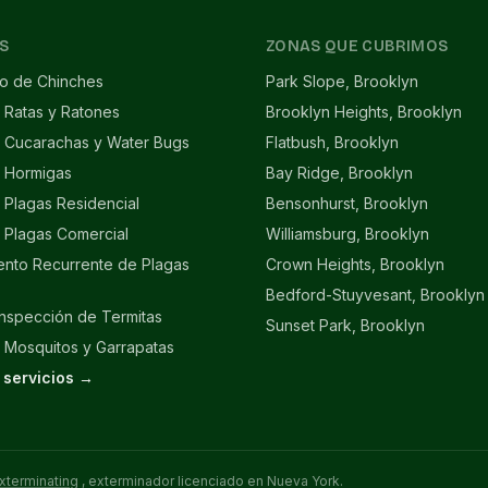
S
ZONAS QUE CUBRIMOS
to de Chinches
Park Slope, Brooklyn
 Ratas y Ratones
Brooklyn Heights, Brooklyn
e Cucarachas y Water Bugs
Flatbush, Brooklyn
e Hormigas
Bay Ridge, Brooklyn
 Plagas Residencial
Bensonhurst, Brooklyn
 Plagas Comercial
Williamsburg, Brooklyn
ento Recurrente de Plagas
Crown Heights, Brooklyn
Bedford-Stuyvesant, Brooklyn
Inspección de Termitas
Sunset Park, Brooklyn
 Mosquitos y Garrapatas
 servicios →
xterminating
, exterminador licenciado en Nueva York.