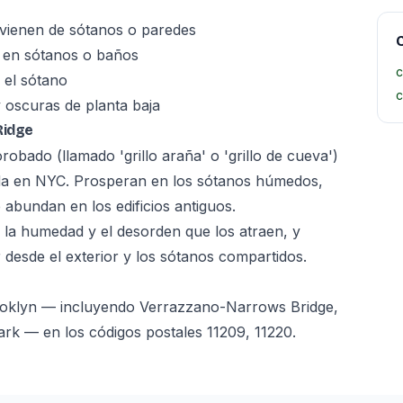
 vienen de sótanos o paredes
C
o en sótanos o baños
c
 el sótano
c
 oscuras de planta baja
Ridge
orobado (llamado 'grillo araña' o 'grillo de cueva')
a en NYC. Prosperan en los sótanos húmedos,
 abundan en los edificios antiguos.
 la humedad y el desorden que los atraen, y
desde el exterior y los sótanos compartidos.
ooklyn — incluyendo Verrazzano-Narrows Bridge,
rk — en los códigos postales 11209, 11220.