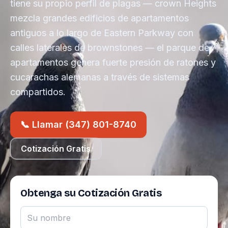
tiene su propio perfil de plagas — crown Heights
mezcla grandes edificios de apartamentos
antiguos a lo largo de Eastern Parkway con
calles laterales de brownstones — el parque de
apartamentos genera fuerte presión de ratones y
cucarachas alemanas a través de sistemas
compartidos.
📞 Llamar (347) 801-8740
Cotización Gratis
Obtenga su Cotización Gratis