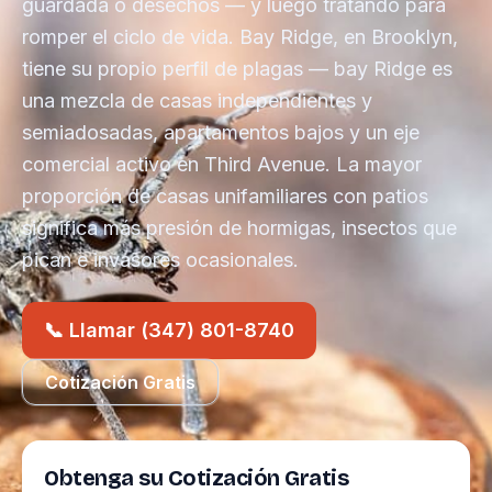
guardada o desechos — y luego tratando para
romper el ciclo de vida. Bay Ridge, en Brooklyn,
tiene su propio perfil de plagas — bay Ridge es
una mezcla de casas independientes y
semiadosadas, apartamentos bajos y un eje
comercial activo en Third Avenue. La mayor
proporción de casas unifamiliares con patios
significa más presión de hormigas, insectos que
pican e invasores ocasionales.
📞 Llamar (347) 801-8740
Cotización Gratis
Obtenga su Cotización Gratis