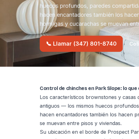
huecos profundos, paredes compartidas
hacen encantadores también los hacen
hormigas y cucarachas se muevan entre
📞 Llamar (347) 801-8740
Cot
Control de chinches en Park Slope: lo que
Los característicos brownstones y casas 
antiguos — los mismos huecos profundos, 
hacen encantadores también los hacen p
se muevan entre pisos y viviendas.
Su ubicación en el borde de Prospect Par