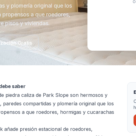
O
 y plomería original que los
 propensos a que roedores,
 pisos y viviendas.
ización Gratis
 debe saber
E
de piedra caliza de Park Slope son hermosos y
C
paredes compartidas y plomería original que los
h
ropensos a que roedores, hormigas y cucarachas
k añade presión estacional de roedores,