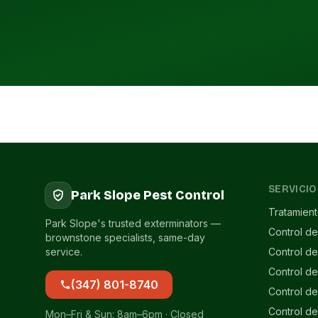
SERVICIO
Park Slope Pest Control
Tratamien
Park Slope's trusted exterminators —
Control de
brownstone specialists, same-day
service.
Control d
Control d
(347) 801-8740
Control de
Control de
Mon–Fri & Sun: 8am–6pm · Closed