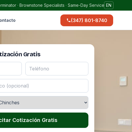
rminator · Brownstone Specialists · Same-Day Service
EN
(347) 801-8740
ontacto
ización Gratis
citar Cotización Gratis