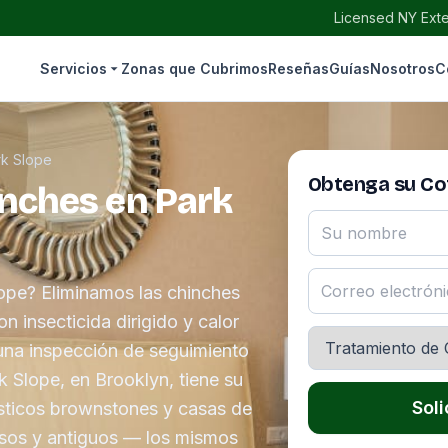
Licensed NY Exte
Servicios
Zonas que Cubrimos
Reseñas
Guías
Nosotros
C
rk Slope
Obtenga su Cot
inches en Park
ope? Eliminamos las chinches
 insecticida dirigido y calor
 una inspección de seguimiento
k Slope, en Brooklyn, tiene su
Soli
ísticos brownstones y casas de
osos y antiguos — los mismos