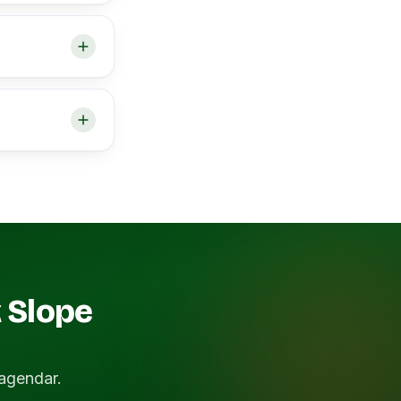
 Slope
agendar.